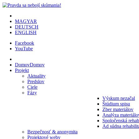
MAGYAR
DEUTSCH
ENGLISH
Facebook
YouTube
Domov
Domov
Projekt
Aktuality
Predslov
Ciele
Fázy
Výskum nezačal
Štúdium spisu
Zber materiálov
Analýza materiálo
Spoločenská rehabi
Ad súdna rehabilit
Bezpečnosť & anonymita
Projektové weby