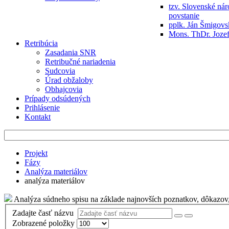
tzv. Slovenské ná
povstanie
pplk. Ján Šmigov
Mons. ThDr. Jozef
Retribúcia
Zasadania SNR
Retribučné nariadenia
Sudcovia
Úrad obžaloby
Obhajcovia
Prípady odsúdených
Prihlásenie
Kontakt
Projekt
Fázy
Analýza materiálov
analýza materiálov
Analýza súdneho spisu na základe najnovších poznatkov, dôkazov, 
Zadajte časť názvu
Zobrazené položky