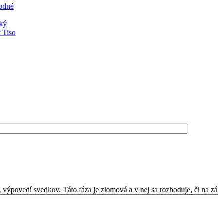
rodné
ský
 Tiso
výpovedí svedkov. Táto fáza je zlomová a v nej sa rozhoduje, či na zá