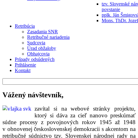
tzv. Slovenské ná
povstanie
pplk. Ján Šmigov
Mons. ThDr. Jozef
Retribúcia
Zasadania SNR
Retribučné nariadenia
Sudcovia
Úrad obžaloby
Obhajcovia
Prípady odsúdených
Prihlásenie
Kontakt
Vážený návštevník,
zavítal si na webové stránky projektu,
ktorý si dáva za cieľ nanovo preskúmať
súdne procesy z povojnových rokov 1945 až 1948
v obnovenej československej demokracii s akcentom na
retribučné súdnictvo tzv. Slovenskej národnej rady na