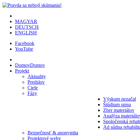
MAGYAR
DEUTSCH
ENGLISH
Facebook
YouTube
Domov
Domov
Projekt
Aktuality
Predslov
Ciele
Fázy
Výskum nezačal
Štúdium spisu
Zber materiálov
Analýza materiálo
Spoločenská rehabi
Ad súdna rehabilit
Bezpečnosť & anonymita
Projektové weby