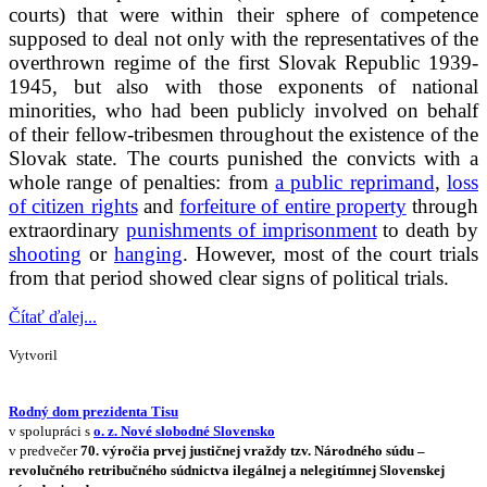
courts) that were within their sphere of competence
supposed to deal not only with the representatives of the
overthrown regime of the first Slovak Republic 1939-
1945, but also with those exponents of national
minorities, who had been publicly involved on behalf
of their fellow-tribesmen throughout the existence of the
Slovak state. The courts punished the convicts with a
whole range of penalties: from
a public reprimand
,
loss
of citizen rights
and
forfeiture of entire property
through
extraordinary
punishments of imprisonment
to death by
shooting
or
hanging
.
However, most of the court trials
from that period showed clear signs of political trials.
Čítať ďalej...
Vytvoril
Rodný dom prezidenta Tisu
v spolupráci s
o. z. Nové slobodné Slovensko
v predvečer
70. výročia prvej justičnej vraždy tzv. Národného súdu –
revolučného retribučného súdnictva ilegálnej a nelegitímnej Slovenskej