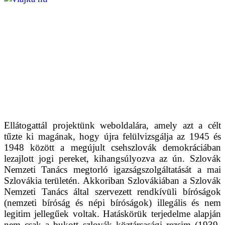
Ellátogattál projektünk weboldalára, amely azt a célt
tűzte ki magának, hogy újra felülvizsgálja az 1945 és
1948 között a megújult csehszlovák demokráciában
lezajlott jogi pereket, kihangsúlyozva az ún. Szlovák
Nemzeti Tanács megtorló igazságszolgáltatását a mai
Szlovákia területén. Akkoriban Szlovákiában a Szlovák
Nemzeti Tanács által szervezett rendkívüli bíróságok
(nemzeti bíróság és népi bíróságok) illegális és nem
legitim jellegűek voltak. Hatáskörük terjedelme alapján
nem csak a bukott szlovák köztársasági rezsim (1939-