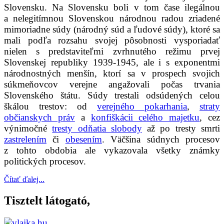
Slovensku. Na Slovensku boli v tom čase ilegálnou
a nelegitímnou Slovenskou národnou radou zriadené
mimoriadne súdy (národný súd a ľudové súdy), ktoré sa
mali podľa rozsahu svojej pôsobnosti vysporiadať
nielen s predstaviteľmi zvrhnutého režimu prvej
Slovenskej republiky 1939-1945, ale i s exponentmi
národnostných menšín, ktorí sa v prospech svojich
súkmeňovcov verejne angažovali počas trvania
Slovenského štátu. Súdy trestali odsúdených celou
škálou trestov: od
verejného pokarhania
,
straty
občianskych práv
a
konfiškácii celého majetku
, cez
výnimočné
tresty odňatia slobody
až po tresty smrti
zastrelením
či
obesením
.
Väčšina súdnych procesov
z tohto obdobia ale vykazovala všetky známky
politických procesov.
Čítať ďalej...
Tisztelt látogató,