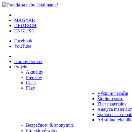
MAGYAR
DEUTSCH
ENGLISH
Facebook
YouTube
Domov
Domov
Projekt
Aktuality
Predslov
Ciele
Fázy
Výskum nezačal
Štúdium spisu
Zber materiálov
Analýza materiálo
Spoločenská rehabi
Ad súdna rehabilit
Bezpečnosť & anonymita
Projektové weby