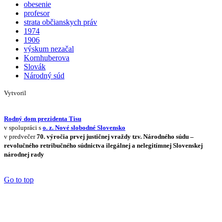
obesenie
profesor
strata občianskych práv
1974
1906
výskum nezačal
Kornhuberova
Slovák
Národný súd
Vytvoril
Rodný dom prezidenta Tisu
v spolupráci s
o. z. Nové slobodné Slovensko
v predvečer
70. výročia prvej justičnej vraždy tzv. Národného súdu –
revolučného retribučného súdnictva ilegálnej a nelegitímnej Slovenskej
národnej rady
Go to top