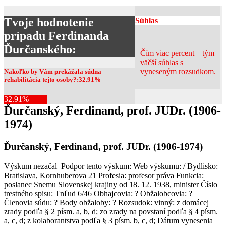
Tvoje hodnotenie
Súhlas
prípadu Ferdinanda
Ďurčanského:
Čím viac percent – tým
väčší súhlas s
vyneseným rozsudkom.
Nakoľko by Vám prekážala súdna
rehabilitácia tejto osoby?:
32.91
%
32.91%
Ďurčanský, Ferdinand, prof. JUDr. (1906-
1974)
Ďurčanský, Ferdinand, prof. JUDr. (1906-1974)
Výskum nezačal Podpor tento výskum: Web výskumu: / Bydlisko:
Bratislava, Kornhuberova 21 Profesia: profesor práva Funkcia:
poslanec Snemu Slovenskej krajiny od 18. 12. 1938, minister Číslo
trestného spisu: Tnľud 6/46 Obhajcovia: ? Obžalobcovia: ?
Členovia súdu: ? Body obžaloby: ? Rozsudok: vinný: z domácej
zrady podľa § 2 písm. a, b, d; zo zrady na povstaní podľa § 4 písm.
a, c, d; z kolaborantstva podľa § 3 písm. b, c, d; Dátum vynesenia