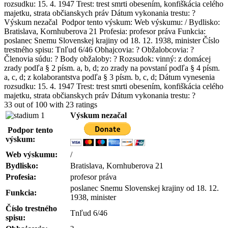
rozsudku: 15. 4. 1947 Trest: trest smrti obesením, konfiškácia celého
majetku, strata občianskych práv Dátum vykonania trestu: ?
Výskum nezačal Podpor tento výskum: Web výskumu: / Bydlisko:
Bratislava, Kornhuberova 21 Profesia: profesor práva Funkcia:
poslanec Snemu Slovenskej krajiny od 18. 12. 1938, minister Číslo
trestného spisu: Tnľud 6/46 Obhajcovia: ? Obžalobcovia: ?
Členovia súdu: ? Body obžaloby: ? Rozsudok: vinný: z domácej
zrady podľa § 2 písm. a, b, d; zo zrady na povstaní podľa § 4 písm.
a, c, d; z kolaborantstva podľa § 3 písm. b, c, d; Dátum vynesenia
rozsudku: 15. 4. 1947 Trest: trest smrti obesením, konfiškácia celého
majetku, strata občianskych práv Dátum vykonania trestu: ?
33
out of
100
with
23
ratings
Výskum nezačal
Podpor tento
výskum:
Web výskumu:
/
Bydlisko:
Bratislava, Kornhuberova 21
Profesia:
profesor práva
poslanec Snemu Slovenskej krajiny od 18. 12.
Funkcia:
1938, minister
Číslo trestného
Tnľud 6/46
spisu: