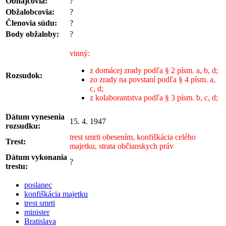
Obhajcovia:
?
Obžalobcovia:
?
Členovia súdu:
?
Body obžaloby:
?
vinný:
z domácej zrady podľa § 2 písm. a, b, d;
Rozsudok:
zo zrady na povstaní podľa § 4 písm. a,
c, d;
z kolaborantstva podľa § 3 písm. b, c, d;
Dátum vynesenia
15. 4. 1947
rozsudku:
trest smrti obesením, konfiškácia celého
Trest:
majetku, strata občianskych práv
Dátum vykonania
?
trestu:
poslanec
konfiškácia majetku
trest smrti
minister
Bratislava