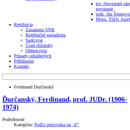
tzv. Slovenské ná
povstanie
pplk. Ján Šmigov
Mons. ThDr. Jozef
Retribúcia
Zasadania SNR
Retribučné nariadenia
Sudcovia
Úrad obžaloby
Obhajcovia
Prípady odsúdených
Prihlásenie
Kontakt
Ferdinand Durčanský
Ďurčanský, Ferdinand, prof. JUDr. (1906-
1974)
Podrobnosti
Kategória:
Podľa priezviska na „ď“