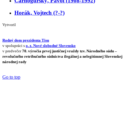
Čarnogurský, Pavol (1908-1992)
Horák, Vojtech (?-?)
Vytvoril
Rodný dom prezidenta Tisu
v spolupráci s
o. z. Nové slobodné Slovensko
v predvečer
70. výročia prvej justičnej vraždy tzv. Národného súdu –
revolučného retribučného súdnictva ilegálnej a nelegitímnej Slovenskej
národnej rady
Go to top