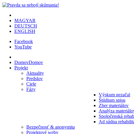
MAGYAR
DEUTSCH
ENGLISH
Facebook
YouTube
Domov
Domov
Projekt
Aktuality
Predslov
Ciele
Fázy
Výskum nezačal
Štúdium spisu
Zber materiálov
Analýza materiálo
Spoločenská rehabi
Ad súdna rehabilit
Bezpečnosť & anonymita
Projektové weby