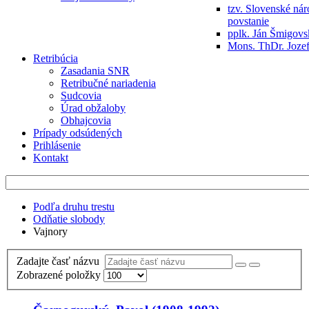
tzv. Slovenské ná
povstanie
pplk. Ján Šmigov
Mons. ThDr. Jozef
Retribúcia
Zasadania SNR
Retribučné nariadenia
Sudcovia
Úrad obžaloby
Obhajcovia
Prípady odsúdených
Prihlásenie
Kontakt
Podľa druhu trestu
Odňatie slobody
Vajnory
Zadajte časť názvu
Zobrazené položky