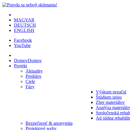
MAGYAR
DEUTSCH
ENGLISH
Facebook
YouTube
Domov
Domov
Projekt
Aktuality
Predslov
Ciele
Fázy
Výskum nezačal
Štúdium spisu
Zber materiálov
Analýza materiálo
Spoločenská rehabi
Ad súdna rehabilit
Bezpečnosť & anonymita
Projektové weby