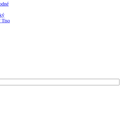
rodné
ský
 Tiso