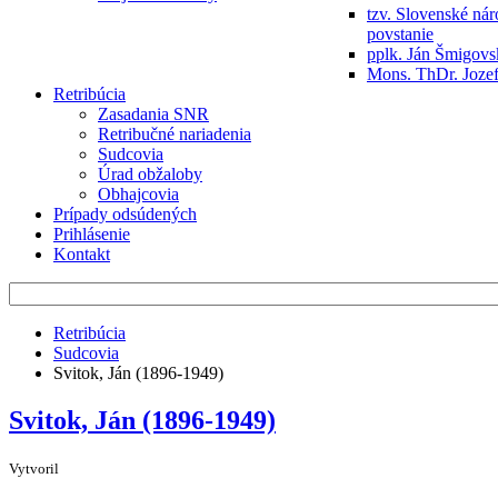
tzv. Slovenské ná
povstanie
pplk. Ján Šmigov
Mons. ThDr. Jozef
Retribúcia
Zasadania SNR
Retribučné nariadenia
Sudcovia
Úrad obžaloby
Obhajcovia
Prípady odsúdených
Prihlásenie
Kontakt
Retribúcia
Sudcovia
Svitok, Ján (1896-1949)
Svitok, Ján (1896-1949)
Vytvoril