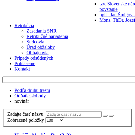
tzv. Slovenské ná
povstanie
pplk. Ján Šmigov
Mons. ThDr. Jozef
Retribúcia
Zasadania SNR
Retribučné nariadenia
Sudcovia
Úrad obžaloby
Obhajcovia
Prípady odsúdených
Prihlásenie
Kontakt
Podľa druhu trestu
Odňatie slobody
novinár
Zadajte časť názvu
Zobrazené položky