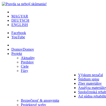
MAGYAR
DEUTSCH
ENGLISH
Facebook
YouTube
Domov
Domov
Projekt
Aktuality
Predslov
Ciele
Fázy
Výskum nezačal
Štúdium spisu
Zber materiálov
Analýza materiálo
Spoločenská rehabi
Ad súdna rehabilit
Bezpečnosť & anonymita
Projektové weby