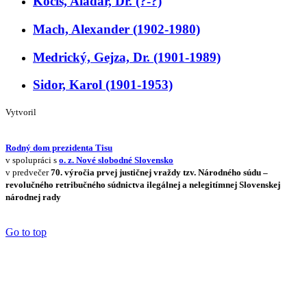
Kočiš, Aladár, Dr. (?-?)
Mach, Alexander (1902-1980)
Medrický, Gejza, Dr. (1901-1989)
Sidor, Karol (1901-1953)
Vytvoril
Rodný dom prezidenta Tisu
v spolupráci s
o. z. Nové slobodné Slovensko
v predvečer
70. výročia prvej justičnej vraždy tzv. Národného súdu –
revolučného retribučného súdnictva ilegálnej a nelegitímnej Slovenskej
národnej rady
Go to top